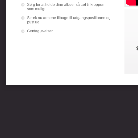
Sørg for at holde dine albuer så tæt til kroppen
som muligt.
Stræk nu armene tilbage til udgangspositionen og
pust ud.
Gentag øvelsen...