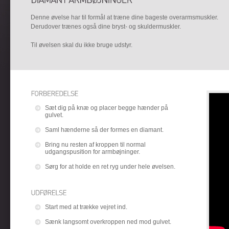
Denne øvelse har til formål at træne dine bageste overarmsmuskler.
Derudover trænes også dine bryst- og skuldermuskler.
Til øvelsen skal du ikke bruge udstyr.
Sæt dig på knæ og placer begge hænder på
gulvet.
Saml hænderne så der formes en diamant.
Bring nu resten af kroppen til normal
udgangspusition for armbøjninger.
Sørg for at holde en ret ryg under hele øvelsen.
Start med at trække vejret ind.
Sænk langsomt overkroppen ned mod gulvet.